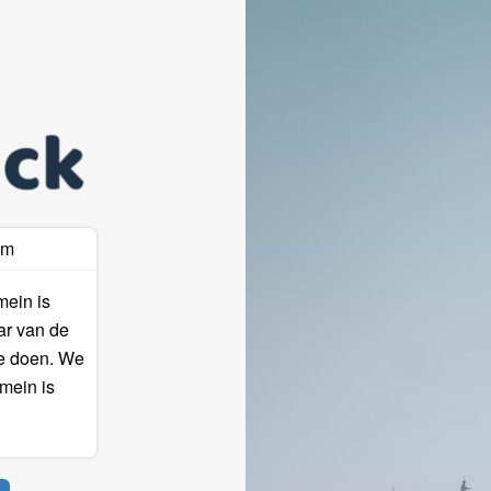
am
mein is
ar van de
te doen. We
mein is