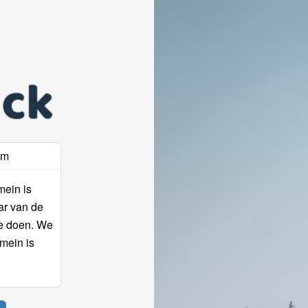
am
mein is
ar van de
te doen. We
mein is