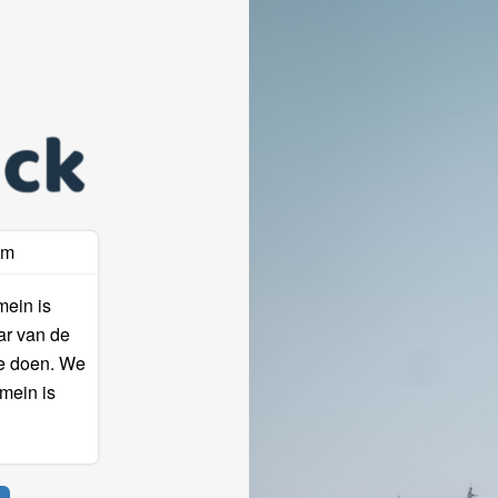
am
mein is
ar van de
te doen. We
mein is