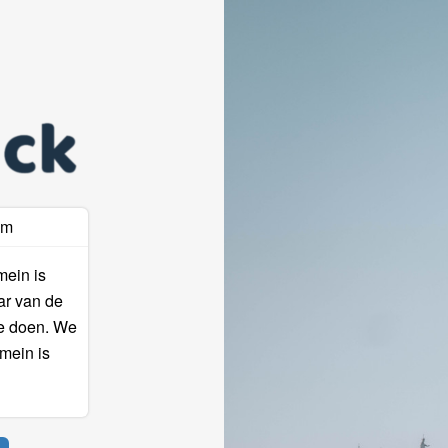
am
mein is
ar van de
te doen. We
mein is