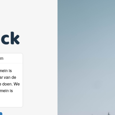
am
mein is
ar van de
te doen. We
mein is