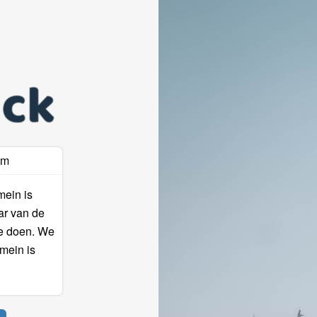
am
mein is
ar van de
te doen. We
mein is